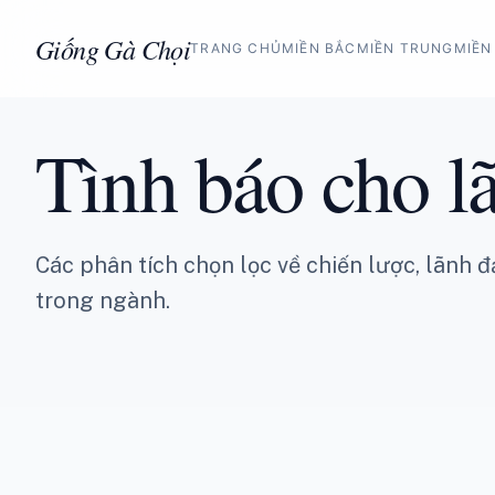
Chuyển đến nội dung
Giống Gà Chọi
TRANG CHỦ
MIỀN BẮC
MIỀN TRUNG
MIỀN
Tình báo cho l
Các phân tích chọn lọc về chiến lược, lãnh đ
trong ngành.