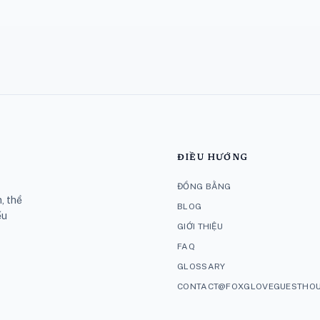
ĐIỀU HƯỚNG
ĐỒNG BẰNG
, thể
BLOG
ếu
GIỚI THIỆU
FAQ
GLOSSARY
CONTACT@FOXGLOVEGUESTHOU