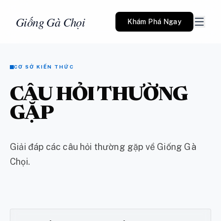
Giống Gà Chọi
Khám Phá Ngay
CƠ SỞ KIẾN THỨC
CÂU HỎI THƯỜNG
GẶP
Giải đáp các câu hỏi thường gặp về Giống Gà
Chọi.