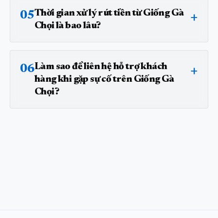
Thời gian xử lý rút tiền từ Giống Gà
+
05
Chọi là bao lâu?
Làm sao để liên hệ hỗ trợ khách
+
06
hàng khi gặp sự cố trên Giống Gà
Chọi?