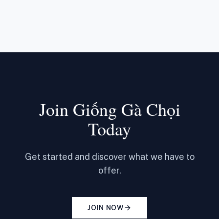
Join Giống Gà Chọi
Today
Get started and discover what we have to
offer.
JOIN NOW