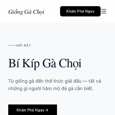
Chuyển đến nội dung
Giống Gà Chọi
Khám Phá Ngay
NỔI BẬT
Bí Kíp Gà Chọi
Từ giống gà đến thể thức giải đấu — tất cả
những gì người hâm mộ đá gà cần biết.
Khám Phá Ngay